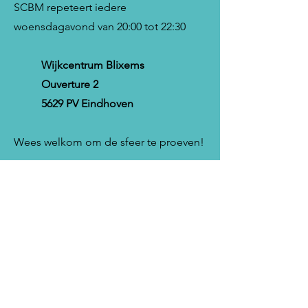
SCBM repeteert iedere
woensdagavond van 20:00 tot 22:30
Wijkcentrum Blixems
Ouverture 2
5629 PV Eindhoven
Wees welkom om de sfeer te proeven!