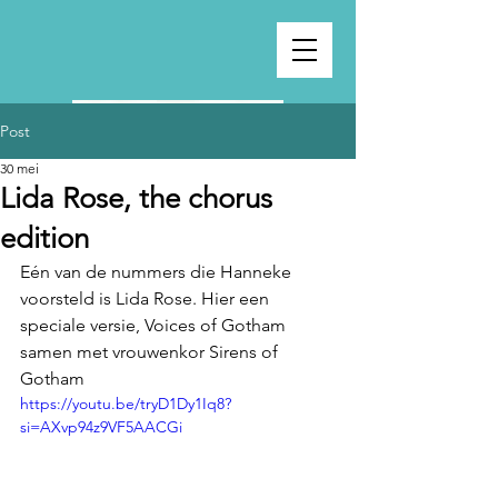
Post
30 mei
Lida Rose, the chorus
edition
Eén van de nummers die Hanneke 
voorsteld is Lida Rose. Hier een 
speciale versie, Voices of Gotham 
samen met vrouwenkor Sirens of 
Gotham 
https://youtu.be/tryD1Dy1Iq8?
si=AXvp94z9VF5AACGi