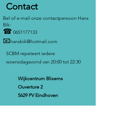
Contact
Bel of e-mail onze contactpersoon Hans
Bik:
☎
0651177133
📧
hansbik@hotmail.com
SCBM repeteert iedere
woensdagavond van 20:00 tot 22:30
Wijkcentrum Blixems
Ouverture 2
5629 PV Eindhoven
Wees welkom om de sfeer te proeven!