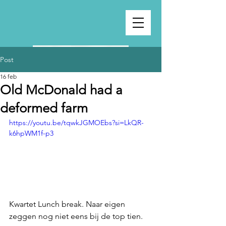
Post
16 feb
Old McDonald had a
deformed farm
https://youtu.be/tqwkJGMOEbs?si=LkQR-
k6hpWM1f-p3
Kwartet Lunch break. Naar eigen 
zeggen nog niet eens bij de top tien.