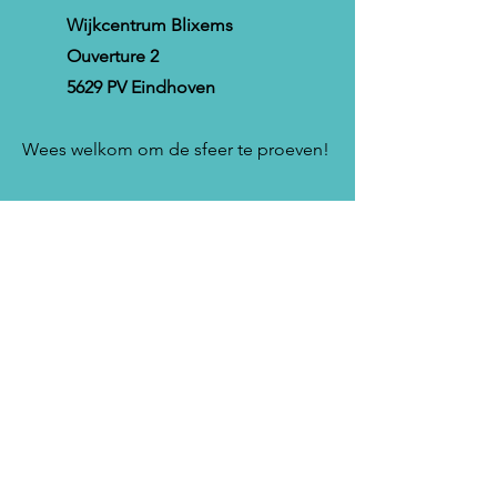
Wijkcentrum Blixems
Ouverture 2
5629 PV Eindhoven
Wees welkom om de sfeer te proeven!