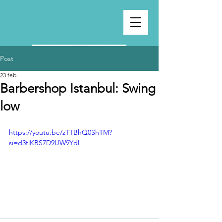
Post
23 feb
Barbershop Istanbul: Swing
low
https://youtu.be/zTTBhQ0ShTM?
si=d3tlKBS7D9UW9Ydl