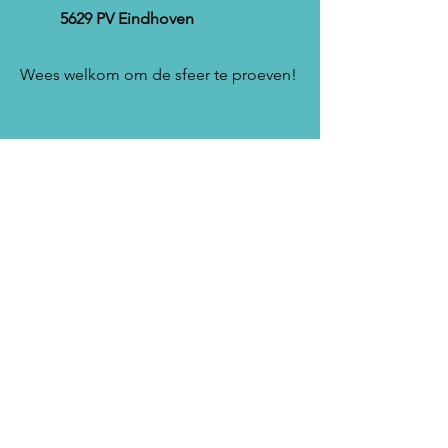
5629 PV Eindhoven
Wees welkom om de sfeer te proeven!