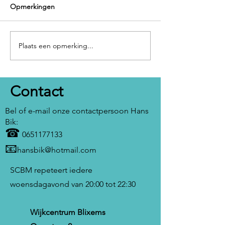
Opmerkingen
Georgia on my mind
Plaats een opmerking...
Vocal majority: Y
me up
Contact
Bel of e-mail onze contactpersoon Hans
Bik:
☎
0651177133
📧
hansbik@hotmail.com
SCBM repeteert iedere
woensdagavond van 20:00 tot 22:30
Wijkcentrum Blixems