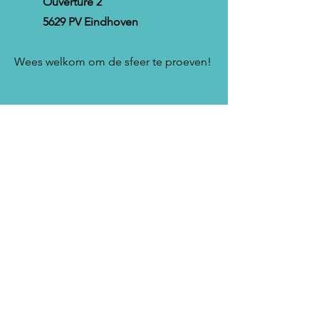
Ouverture 2
5629 PV Eindhoven
Wees welkom om de sfeer te proeven!