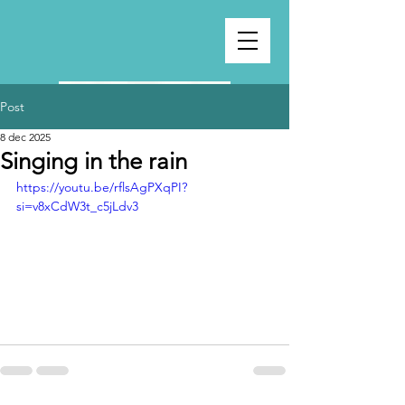
Post
8 dec 2025
Singing in the rain
https://youtu.be/rflsAgPXqPI?
si=v8xCdW3t_c5jLdv3